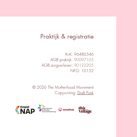
Praktijk & registratie
KvK: 96486546
AGB praktijk:
90097105
AGB zorgverlener:
90122205
NFG: 10152
© 2026 The Motherhood Movement
Copywriting:
Draft Punk