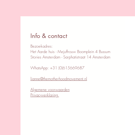
Info & contact
Bezoekadres:
Het Aarde huis - Mejuffrouw Boomplein 4 Bussum
Stories Amsterdam - Sarphatistraat 14 Amsterdam
WhatsApp: +31 (0)615669687
lianne@themotherhoodmovement.nl
Algemene voorwaarden
Privacyverklaring