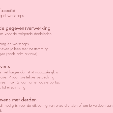
acturatie)
ing of workshops
 de gegevensverwerking
ns voor de volgende doeleinden:
ching en workshops
rieven (alleen met toestemming)
gen (zoals administratie)
evens
et langer dan strikt noodzakelijk is.
tie: 7 jaar (wettelijke verplichting)
sies: max. 2 jaar na het laatste contact
ot uitschrijving
evens met derden
it nodig is voor de uitvoering van onze diensten of om te voldoen aan 
d: