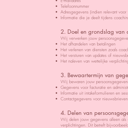
E-mailadres
Telefoonnummer
Adresgegevens (indien relevant voor f
Informatie die je deelt tijdens coach
2. Doel en grondslag van
Wij verwerken jouw persoonsgegeve
Het afhandelen van betalingen
Het verlenen van diensten zoals coa
Het versturen van updates of nieuwsb
Het naleven van wettelijke verplichtin
3. Bewaartermijn van geg
Wij bewaren jouw persoonsgegevens ni
Gegevens voor facturatie en administra
Informatie uit intakeformulieren en ses
Contactgegevens voor nieuwsbrieven: t
4. Delen van persoonsgeg
Wij delen jouw gegevens alleen als d
verplichtingen. Dit betreft bijvoorbeel