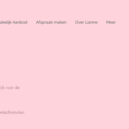
akelijk Aanbod
Afspraak maken
Over Lianne
Meer
ijk voor de
tactformulier,