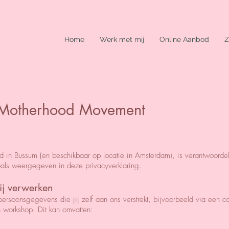
Home
Werk met mij
Online Aanbod
Z
e Motherhood Movement
in Bussum (en beschikbaar op locatie in Amsterdam), is verantwoordel
als weergegeven in deze privacyverklaring.
ij verwerken
soonsgegevens die jij zelf aan ons verstrekt, bijvoorbeeld via een con
n workshop. Dit kan omvatten: