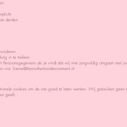
en
rplicht
an derden.
rwijderen
ng in te trekken
iteit Persoonsgegevens als je vindt dat wij niet zorgvuldig omgaan met 
en via:
lianne@themotherhoodmovement.nl
tionele cookies om de site goed te laten werken. Wij gebruiken geen t
oor geeft.