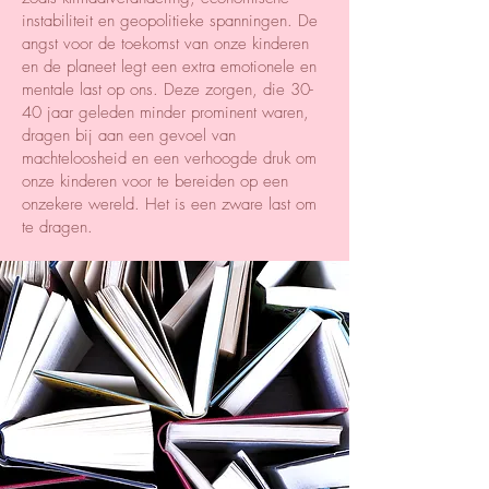
instabiliteit en geopolitieke spanningen. De
angst voor de toekomst van onze kinderen
en de planeet legt een extra emotionele en
mentale last op ons. Deze zorgen, die 30-
40 jaar geleden minder prominent waren,
dragen bij aan een gevoel van
machteloosheid en een verhoogde druk om
onze kinderen voor te bereiden op een
onzekere wereld. Het is een zware last om
te dragen.