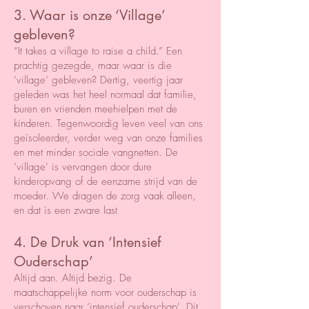
3. Waar is onze ‘Village’
gebleven?
“It takes a village to raise a child.” Een
prachtig gezegde, maar waar is die
‘village’ gebleven? Dertig, veertig jaar
geleden was het heel normaal dat familie,
buren en vrienden meehielpen met de
kinderen. Tegenwoordig leven veel van ons
geïsoleerder, verder weg van onze families
en met minder sociale vangnetten. De
‘village’ is vervangen door dure
kinderopvang of de eenzame strijd van de
moeder. We dragen de zorg vaak alleen,
en dat is een zware last
4. De Druk van ‘Intensief
Ouderschap’
Altijd aan. Altijd bezig. De
maatschappelijke norm voor ouderschap is
verschoven naar ‘intensief ouderschap’. Dit