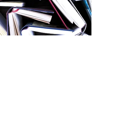
De hoeveelheid informatie die op
ons afkomt is gigantisch. Over
voeding, slaap, opvoeding,
ontwikkeling.."